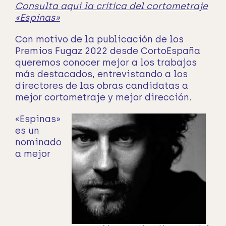
Consulta aquí la crítica del cortometraje
«Espinas»
Con motivo de la publicación de los
Premios Fugaz 2022 desde CortoEspaña
queremos conocer mejor a los trabajos
más destacados, entrevistando a los
directores de las obras candidatas a
mejor cortometraje y mejor dirección.
«Espinas»
es un
nominado
a mejor