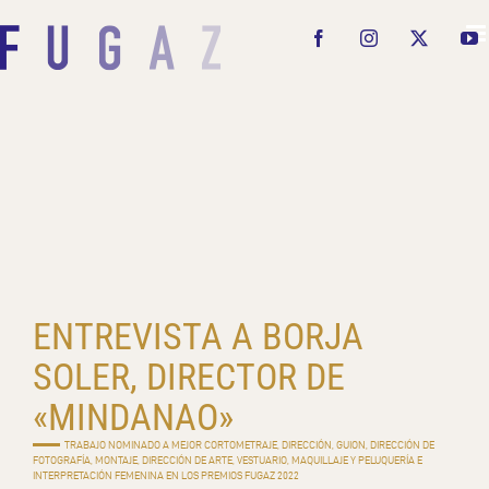
Saltar
al
Facebook
Instagram
X
Y
contenido
ENTREVISTA A BORJA
SOLER, DIRECTOR DE
«MINDANAO»
TRABAJO NOMINADO A MEJOR CORTOMETRAJE, DIRECCIÓN, GUION, DIRECCIÓN DE
FOTOGRAFÍA, MONTAJE, DIRECCIÓN DE ARTE, VESTUARIO, MAQUILLAJE Y PELUQUERÍA E
INTERPRETACIÓN FEMENINA EN LOS PREMIOS FUGAZ 2022