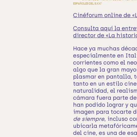
ESPAÑOLES DEL S.XXI"
Cinéforum online de «
Consulta aquí la entre
director de «La histor
Hace ya muchas década
especialmente en Itali
corrientes como el neo
algo que la gran mayo
plasmar en pantalla, t
tanto en un estilo cin
naturalidad, el realis
cámara fuera parte de 
han podido lograr y q
imagen para tocarte d
de siempre
, incluso c
ubicarla metafóricame
del cine, es una de es