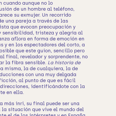
en cuando aunque no lo
usión de un hombre al teléfono,
arece su exmujer. Un recorrido
de una pareja a través de las
ista que evocan preocupación y
 sensibilidad, tristeza y alegría al
ranza aflora en forma de emoción en
ús y en los espectadores del corto, a
osible que este guion, sencillo pero
al final, revelador y sorprendente, no
ar la fibra sensible.
La historia de
da misma, la de cualquiera, la de
oducciones con una muy delgada
ficción, al punto de que es fácil
direcciones, identificándote con la
te en ella.
 más inri, su final puede ser una
 la situación que vive el mundo del
e el de los intérpretes y en España,