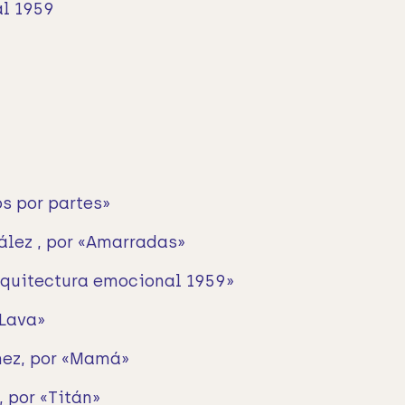
al 1959
os por partes»
lez , por «Amarradas»
Arquitectura emocional 1959»
«Lava»
ez, por «Mamá»
 por «Titán»