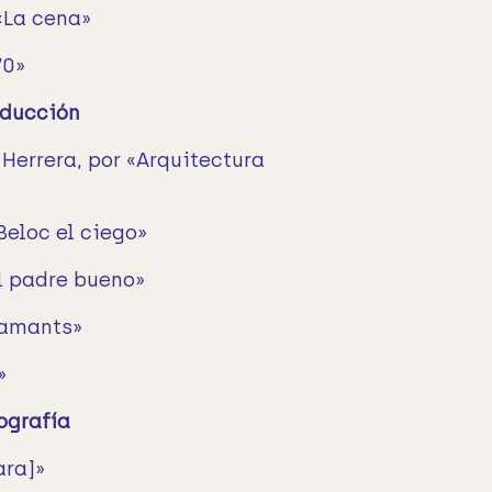
«La cena»
70»
oducción
Herrera, por «Arquitectura
Beloc el ciego»
El padre bueno»
 amants»
»
ografía
ara]»