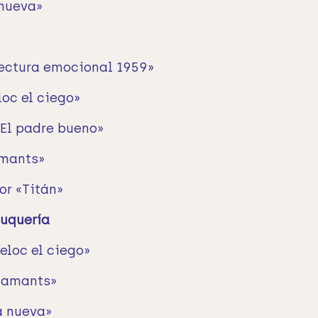
 nueva»
tectura emocional 1959»
oc el ciego»
«El padre bueno»
amants»
or «Titán»
luquería
eloc el ciego»
s amants»
a nueva»