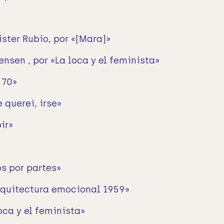
ister Rubio, por «[Mara]»
nsen , por «La loca y el feminista»
 70»
 querei, irse»
ir»
os por partes»
Arquitectura emocional 1959»
oca y el feminista»