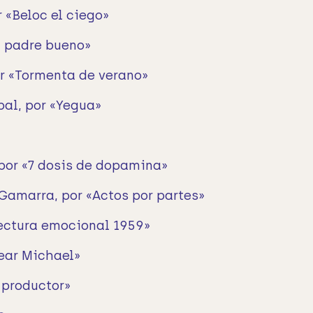
r «Beloc el ciego»
l padre bueno»
or «Tormenta de verano»
al, por «Yegua»
 por «7 dosis de dopamina»
Gamarra, por «Actos por partes»
tectura emocional 1959»
ear Michael»
l productor»