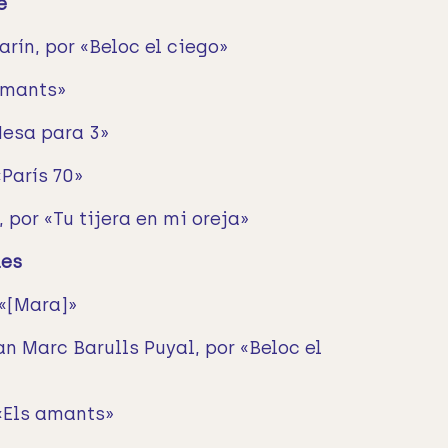
e
arín, por «Beloc el ciego»
 amants»
Mesa para 3»
«París 70»
 por «Tu tijera en mi oreja»
les
 «[Mara]»
an Marc Barulls Puyal, por «Beloc el
 «Els amants»