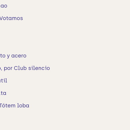
nao
 Votamos
nto y acero
, por Club silencio
til
lta
 Tótem loba