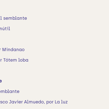
El semblante
nútil
or Mindanao
or Tótem loba
e
semblante
sco Javier Almuedo, por La luz