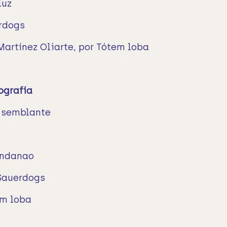
luz
erdogs
Martínez Oliarte, por Tótem loba
ografía
l semblante
indanao
 Sauerdogs
em loba