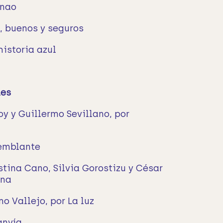
anao
, buenos y seguros
historia azul
les
y y Guillermo Sevillano, por
semblante
stina Cano, Silvia Gorostizu y César
ina
o Vallejo, por La luz
anvía