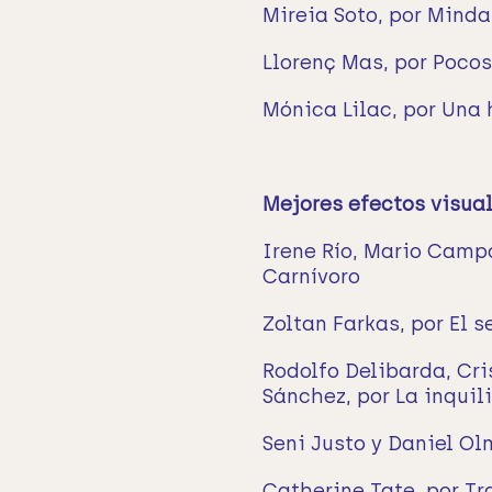
Mireia Soto, por Mind
Llorenç Mas, por Pocos
Mónica Lilac, por Una 
Mejores efectos visua
Irene Río, Mario Campo
Carnívoro
Zoltan Farkas, por El 
Rodolfo Delibarda, Cri
Sánchez, por La inquil
Seni Justo y Daniel Olm
Catherine Tate, por Tr