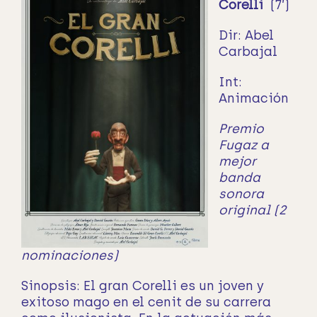
Corelli
(7’)
Dir: Abel
Carbajal
Int:
Animación
Premio
Fugaz a
mejor
banda
sonora
original (2
nominaciones)
Sinopsis:
El gran Corelli es un joven y
exitoso mago en el cenit de su carrera