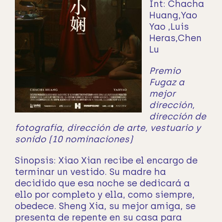
Int:
Chacha
Huang,Yao
Yao ,Luis
Heras,Chen
Lu
Premio
Fugaz a
mejor
dirección,
dirección de
fotografía, dirección de arte, vestuario y
sonido (10 nominaciones)
Sinopsis:
Xiao Xian recibe el encargo de
terminar un vestido. Su madre ha
decidido que esa noche se dedicará a
ello por completo y ella, como siempre,
obedece. Sheng Xia, su mejor amiga, se
presenta de repente en su casa para