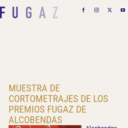
Saltar
al
Facebook
Instagram
X
Y
contenido
MUESTRA DE
CORTOMETRAJES DE LOS
PREMIOS FUGAZ DE
ALCOBENDAS