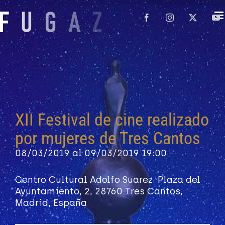
Saltar
al
Facebook
Instagram
X
Y
contenido
XII Festival de cine realizado
por mujeres de Tres Cantos
08/03/2019 al 09/03/2019
19:00
Centro Cultural Adolfo Suarez. Plaza del
Ayuntamiento, 2, 28760 Tres Cantos,
Madrid, España