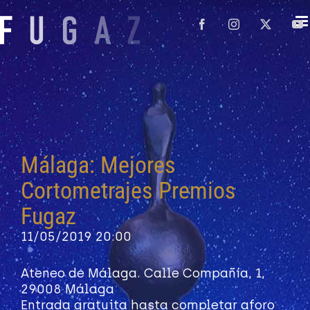
Saltar
al
Facebook
Instagram
X
Y
contenido
Málaga: Mejores
Cortometrajes Premios
Fugaz
11/05/2019
20:00
Ateneo de Málaga. Calle Compañía, 1,
29008 Málaga
Entrada gratuita hasta completar aforo