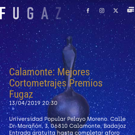
Saltar
al
Facebook
Instagram
X
Y
contenido
Calamonte: Mejores
Cortometrajes Premios
Fugaz
13/04/2019
20:30
Universidad Popular Pelayo Moreno. Calle
Dr. Marañón, 3, 06810 Calamonte, Badajoz
Entrada gratuita hasta completar aforo