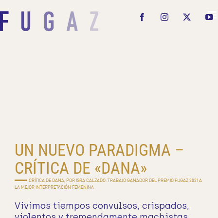
Saltar
al
Facebook
Instagram
X
Y
contenido
UN NUEVO PARADIGMA –
CRÍTICA DE «DANA»
CRÍTICA DE DANA, POR ISRA CALZADO. TRABAJO GANADOR DEL PREMIO FUGAZ 2021 A
LA MEJOR INTERPRETACIÓN FEMENINA
Vivimos tiempos convulsos, crispados,
violentos y tremendamente machistas.