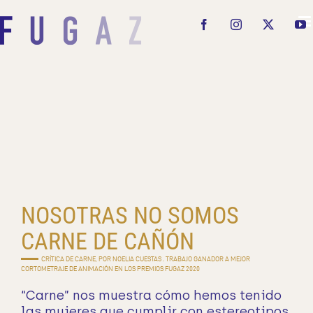
Saltar
al
Facebook
Instagram
X
Y
contenido
NOSOTRAS NO SOMOS
CARNE DE CAÑÓN
CRÍTICA DE CARNE, POR NOELIA CUESTAS . TRABAJO GANADOR A MEJOR
CORTOMETRAJE DE ANIMACIÓN EN LOS PREMIOS FUGAZ 2020
“Carne” nos muestra cómo hemos tenido
las mujeres que cumplir con estereotipos