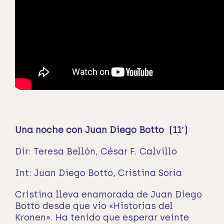
Una noche con Juan Diego Botto (11′)
Dir: Teresa Bellón, César F. Calvillo
Int: Juan Diego Botto, Cristina Soria
Cristina lleva enamorada de Juan Diego
Botto desde que vio «Historias del
Kronen». Ha tenido que esperar veinte