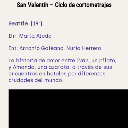
San Valentín – Ciclo de cortometrajes
Seattle (19′)
Dir: Marta Aledo
Int:
Antonio Galeano, Nuria Herrero
La historia de amor entre Iván, un piloto,
y Amanda, una azafata, a través de sus
encuentros en hoteles por diferentes
ciudades del mundo.