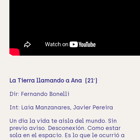
La Tierra llamando a Ana (21′)
Dir: Fernando Bonelli
Int:
Laia Manzanares, Javier Pereira
Un día la vida te aísla del mundo. Sin
previo aviso. Desconexión. Como estar
sola en el espacio. Es lo que le ocurrió a