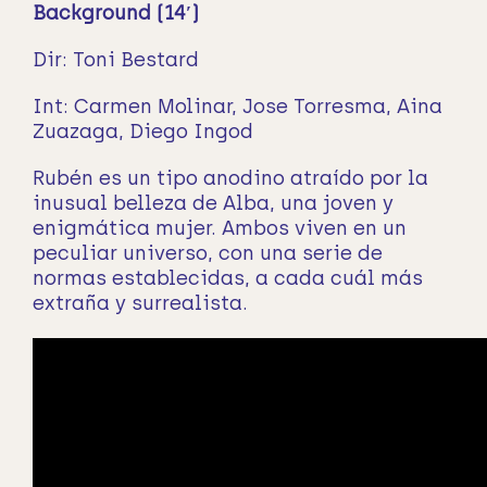
Background (14′)
Dir: Toni Bestard
Int:
Carmen Molinar, Jose Torresma, Aina
Zuazaga, Diego Ingod
Rubén es un tipo anodino atraído por la
inusual belleza de Alba, una joven y
enigmática mujer. Ambos viven en un
peculiar universo, con una serie de
normas establecidas, a cada cuál más
extraña y surrealista.