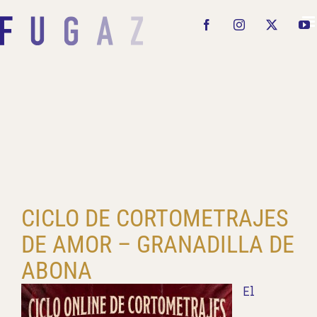
Saltar
al
Facebook
Instagram
X
Y
contenido
CICLO DE CORTOMETRAJES
DE AMOR – GRANADILLA DE
ABONA
El