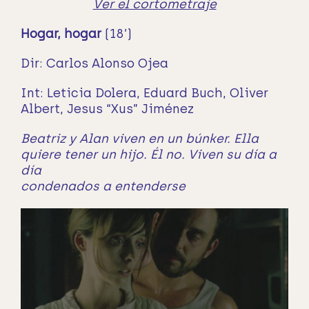
Ver el cortometraje
Hogar, hogar
(18’)
Dir: Carlos Alonso Ojea
Int: Leticia Dolera, Eduard Buch, Oliver
Albert, Jesus “Xus” Jiménez
Beatriz y Alan viven en un búnker. Ella
quiere tener un hijo. Él no. Viven su día a
día
condenados a entenderse