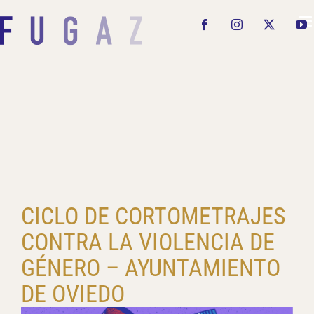
Saltar
al
Facebook
Instagram
X
Y
contenido
CICLO DE CORTOMETRAJES
CONTRA LA VIOLENCIA DE
GÉNERO – AYUNTAMIENTO
DE OVIEDO