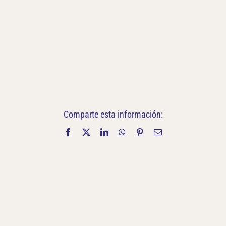
Comparte esta información:
Facebook
X
LinkedIn
WhatsApp
Pinterest
Correo
electrónico