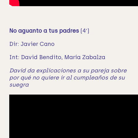
No aguanto a tus padres
(4′)
Dir: Javier Cano
Int: David Bendito, María Zabalza
David da explicaciones a su pareja sobre
por qué no quiere ir al cumpleaños de su
suegra