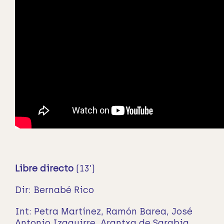
Libre directo
(13’)
Dir: Bernabé Rico
Int: Petra Martínez, Ramón Barea, José
Antonio Izaguirre, Arantxa de Sarabia