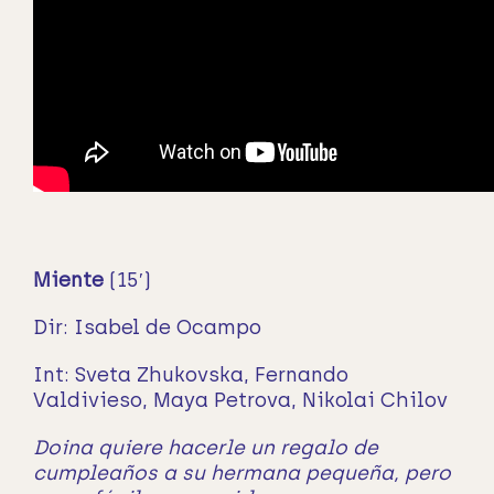
Miente
(15′)
Dir: Isabel de Ocampo
Int: Sveta Zhukovska, Fernando
Valdivieso, Maya Petrova, Nikolai Chilov
Doina quiere hacerle un regalo de
cumpleaños a su hermana pequeña, pero