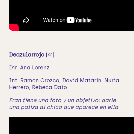
Deazularrojo
(4′)
Dir: Ana Lorenz
Int: Ramon Orozco, David Matarín, Nuria
Herrero,
Rebeca Dato
Fran tiene una foto y un objetivo: darle
una paliza al chico que aparece en ella