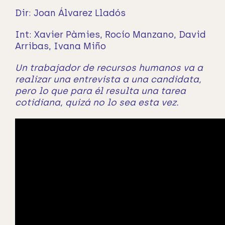
Dir: Joan Álvarez Lladós
Int: Xavier Pàmies, Rocío Manzano, David
Arribas, Ivana Miño
Un trabajador de recursos humanos va a
realizar una entrevista a una candidata,
pero lo que para él resulta una tarea
cotidiana, quizá no lo sea esta vez.