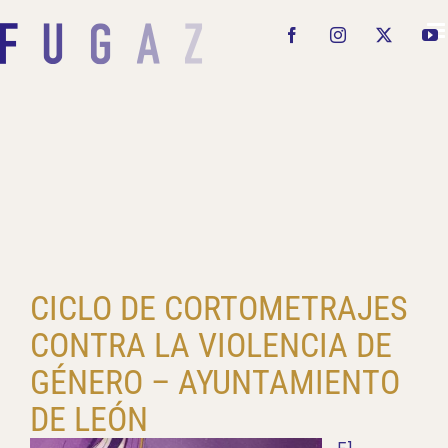
Saltar
al
Facebook
Instagram
X
Y
contenido
CICLO DE CORTOMETRAJES
CONTRA LA VIOLENCIA DE
GÉNERO – AYUNTAMIENTO
DE LEÓN