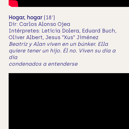
Hogar, hogar
(18’)
Dir: Carlos Alonso Ojea
Intérpretes: Leticia Dolera, Eduard Buch,
Oliver Albert, Jesus “Xus” Jiménez
Beatriz y Alan viven en un búnker. Ella
quiere tener un hijo. Él no. Viven su día a
día
condenados a entenderse