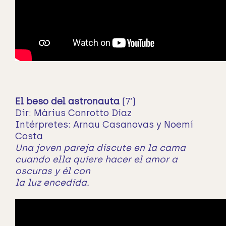
El beso del astronauta
(7’)
Dir: Màrius Conrotto Díaz
Intérpretes: Arnau Casanovas y Noemí
Costa
Una joven pareja discute en la cama
cuando ella quiere hacer el amor a
oscuras y él con
la luz encedida.