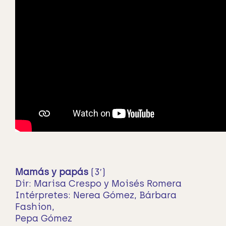
Mamás y papás
(3′)
Dir: Marisa Crespo y Moisés Romera
Intérpretes: Nerea Gómez, Bárbara
Fashion,
Pepa Gómez