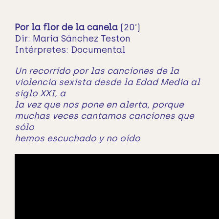
Por la flor de la canela
(20’)
Dir: María Sánchez Teston
Intérpretes: Documental
Un recorrido por las canciones de la
violencia sexista desde la Edad Media al
siglo XXI, a
la vez que nos pone en alerta, porque
muchas veces cantamos canciones que
sólo
hemos escuchado y no oído