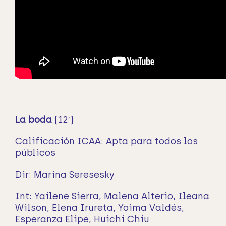
La boda
(12′)
Calificación ICAA: Apta para todos los
públicos
Dir: Marina Seresesky
Int: Yailene Sierra, Malena Alterio, Ileana
Wilson, Elena Irureta, Yoima Valdés,
Esperanza Elipe, Huichi Chiu