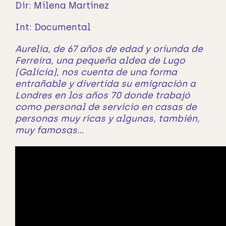
Dir: Milena Martínez
Int: Documental
Aurelia, de 67 años de edad y oriunda de
Ferreira, una pequeña aldea de Lugo
(Galicia), nos cuenta de una forma
entrañable y divertida su emigración a
Londres en los años 70 donde trabajó
como personal de servicio en casas de
personas muy ricas y algunas, también,
muy famosas…