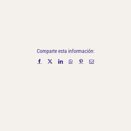
Comparte esta información:
Facebook
X
LinkedIn
WhatsApp
Pinterest
Correo
electrónico