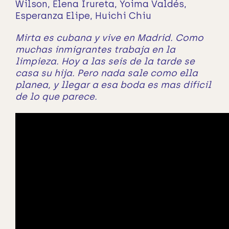
Wilson, Elena Irureta, Yoima Valdés,
Esperanza Elipe, Huichi Chiu
Mirta es cubana y vive en Madrid. Como
muchas inmigrantes trabaja en la
limpieza. Hoy a las seis de la tarde se
casa su hija. Pero nada sale como ella
planea, y llegar a esa boda es mas dificil
de lo que parece.