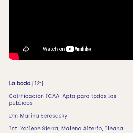
La boda
(12′)
Calificación ICAA: Apta para todos los
públicos
Dir: Marina Seresesky
Int: Yailene Sierra, Malena Alterio, Ileana