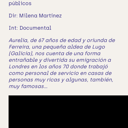
públicos
Dir: Milena Martínez
Int: Documental
Aurelia, de 67 años de edad y oriunda de
Ferreira, una pequeña aldea de Lugo
(Galicia), nos cuenta de una forma
entrañable y divertida su emigración a
Londres en los años 70 donde trabajó
como personal de servicio en casas de
personas muy ricas y algunas, también,
muy famosas…