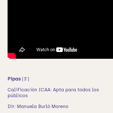
Pipas
(3′)
Calificación ICAA: Apta para todos los
públicos
Dir: Manuela Burló Moreno