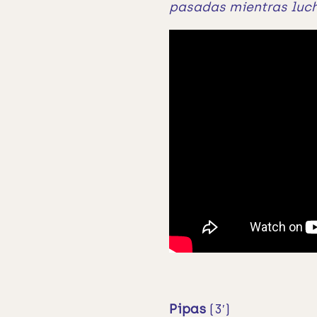
pasadas mientras lucha
Pipas
(3′)