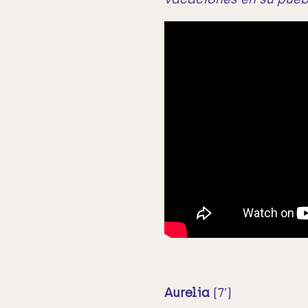
Aurelia
(7’)