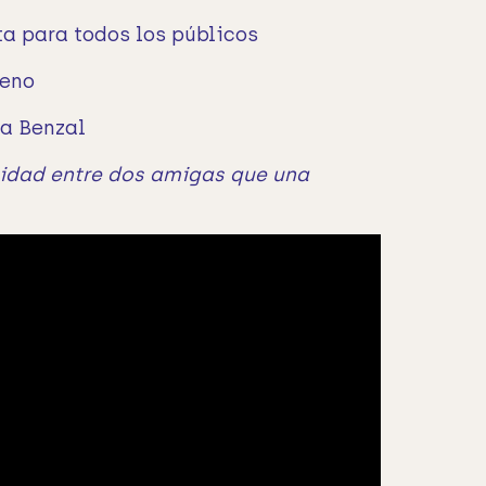
ta para todos los públicos
reno
da Benzal
idad entre dos amigas que una