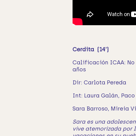
Cerdita (14’)
Calificación ICAA: N
años
Dir: Carlota Pereda
Int: Laura Galán, Paco
Sara Barroso, Mireia V
Sara es una adolesce
vive atemorizada por l
vacaciones en su pueb