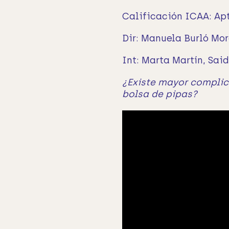
Calificación ICAA: Ap
Dir: Manuela Burló Mo
Int: Marta Martín, Sai
¿Existe mayor complic
bolsa de pipas?